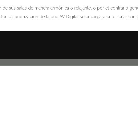
ar de sus salas de manera armónica o relajante, o por el contrario ge
lente sonorización de la que AV Digital se encargará en diseñar e inst